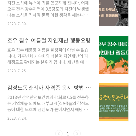
지진 소식에 뉴스에 귀를 쫑긋하게 됩니다. 어제
의 소득 및 성적 기준에 따라 차등 지원되며, 유형
오후 전북 장수지역에 3.5강도의 지진이 발생했
에 따라 등록금 전액까지 지원받을 수 있습니
다는 소식을 접하며 문득 이런 생각을 해봅니다.
다.2. 2026년 1학기 국가장학금 신청 대상국가
다른 자연재해와 다르게 사전 예보가 불가능한
장학금은 크게 '국가장학금 Ⅰ유형(학생 직접 지
2023. 7. 30.
재해로 이젠 집, 학교, 사무실 장소별 행동 방법은
원형)'과 '국가장학금 Ⅱ유형(대학 연계 지원
충분히 숙지하고 이런 상황이 발생시 신속하고
형)'으로 나뉩니다. 각 유형별 신청 대상은 다음
차분하게 대응할 수 있도록 해야 할 것 같습니다.
호우 침수 여름철 자연재난 행동요령
과 같습니다.국가장학금 Ⅰ유형 : 학생 직접 지원
장소별 행동 방법 1. 집 ; 집에 머무르고 있을때 -
형대한민국..
호우 침수 태풍등 여름철 불청객이 아닐 수 없습
지진 재난 경보를 듣게되면 집안에 떨어지기 쉬
니다. 기후변화 가속화와 더불어 자연재난의 피
운 물건들은 고정하도록 합니다. - 그릇장 & 장식
해정도도 확대되는 분위기 입니다. 재난을 예방
장 안의 물건들은 쏟아지지 않도록 문을 고정해
할 수 있으면 좋겠지만 아직은 예방이 어려우니
줍니다. - 창문 유리부분은 필름을 붙여 파손 되
2023. 7. 25.
발생시 행동요령을 잘 숙지하고 대처하면 피해를
지 않도록 합니다. (필름이 없을땐 신문지와 박스
최소화하는데 도움이 될 것 입니다. 호우 호우란
테이프를 이용도 가능합니다.) - 가스 및 전기 차
많은 비가 내리는 것을 뜻하는데 특히 단시간에
감정노동관리사 자격증 응시 방법 시험 일정
단 방법도 사전 숙지합니다. - 집..
많은 비가 올때를 말합니다. 평균적인 강우보다
2018년 산업안전보건법의 강화로 CS를 전문하
많은 비를 쏟아내는 경우를 집중호우라 하며 연
는 기업체들 외에도 내부고객(직원)들의 감정노
관단어로 호우특보가 떠오를 것 입니다. 호우특
동에 대한 보호에 관심도가 높아지면서 해당 업
보가 예보되면 거주 지역에 영향을 주는 시기를
무를 담당하는 관리자의 역량 강화 차원으로 감
사전에 숙지하고 위험지역을 벗어나 안전한 곳으
2023. 7. 24.
정노동관리사 자격증의 보유 유무 및 필요성이
로 이동하도록 합니다. 하천 주변이나 저지지에
자주 언급되며 그에 따른 응시자격 및 응시방법,
주차된 차량은 안전한 곳으로 이동하고 주택의
시험일정에 대한 관심도 증가하고 있습니다. 감
1
경우 집주변 배수구도 미리 점검하시기 바랍니