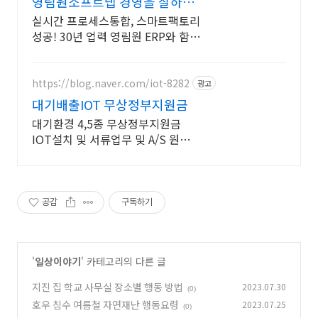
영림원소프트랩 경영을 잘하게
전업종 다수 레퍼런스 보유
실시간 프로세스통합, 스마트팩토리
성공! 30년 업력 영림원 ERP와 함께
하세요
https://blog.naver.com/iot-8282
광고
대기배출IOT 무상정부지원금
대기환경 4,5종 무상정부지원금
IOT설치 및 서류업무 및 A/S 원스톱
서비스
공감
구독하기
'
일상이야기
' 카테고리의 다른 글
지진 집 학교 사무실 장소별 행동 방법
2023.07.30
(0)
호우 침수 여름철 자연재난 행동요령
2023.07.25
(0)