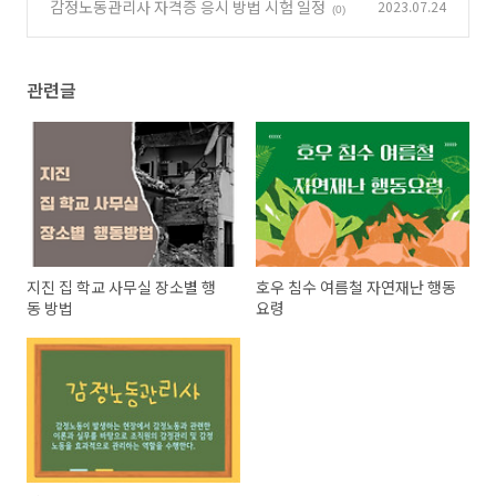
감정노동관리사 자격증 응시 방법 시험 일정
2023.07.24
(0)
관련글
지진 집 학교 사무실 장소별 행
호우 침수 여름철 자연재난 행동
동 방법
요령