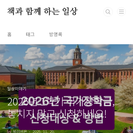
본문 바로가기
책과 함께 하는 일상
홈
태그
방명록
일상이야기
2026년 1학기 국가장학금,
놓치지 말고 신청하세요!
by 북러버욘
2025. 11. 20.