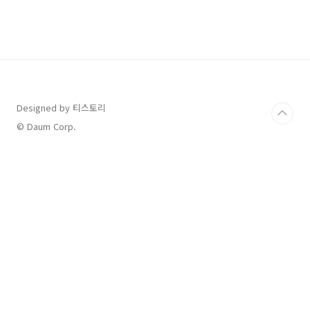
많은 비를 쏟아내는 경우를 집중호우라 하며 연
관단어로 호우특보가 떠오를 것 입니다. 호우특
보가 예보되면 거주 지역에 영향을 주는 시기를
사전에 숙지하고 위험지역을 벗어나 안전한 곳으
로 이동하도록 합니다. 하천 주변이나 저지지에
주차된 차량은 안전한 곳으로 이동하고 주택의
경우 집주변 배수구도 미리 점검하시기 바랍니
다. 호우특보가 발령되면 도..
Designed by 티스토리
© Daum Corp.