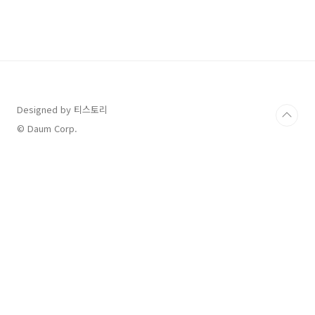
많은 비를 쏟아내는 경우를 집중호우라 하며 연
관단어로 호우특보가 떠오를 것 입니다. 호우특
보가 예보되면 거주 지역에 영향을 주는 시기를
사전에 숙지하고 위험지역을 벗어나 안전한 곳으
로 이동하도록 합니다. 하천 주변이나 저지지에
주차된 차량은 안전한 곳으로 이동하고 주택의
경우 집주변 배수구도 미리 점검하시기 바랍니
다. 호우특보가 발령되면 도..
Designed by 티스토리
© Daum Corp.