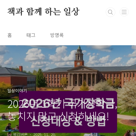
본문 바로가기
책과 함께 하는 일상
홈
태그
방명록
일상이야기
2026년 1학기 국가장학금,
놓치지 말고 신청하세요!
by 북러버욘
2025. 11. 20.