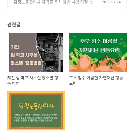
감정노동관리사 자격증 응시 방법 시험 일정
2023.07.24
(0)
관련글
지진 집 학교 사무실 장소별 행
호우 침수 여름철 자연재난 행동
동 방법
요령