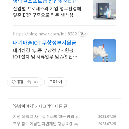
영림원소프트랩 산업맞춤ERP
전업종 다수 레퍼런스 보유
산업별 프로세스와 기업 업무환경에
맞춘 ERP 구축으로 업무 생산성을
높이세요.
https://blog.naver.com/iot-8282
광고
대기배출IOT 무상정부지원금
대기환경 4,5종 무상정부지원금
IOT설치 및 서류업무 및 A/S 원스톱
서비스
공감
구독하기
'
일상이야기
' 카테고리의 다른 글
지진 집 학교 사무실 장소별 행동 방법
2023.07.30
(0)
호우 침수 여름철 자연재난 행동요령
2023.07.25
(0)